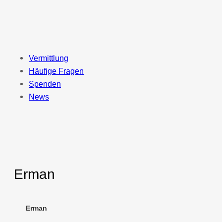
Zum
Inhalt
springen
Vermittlung
Häufige Fragen
Spenden
News
Erman
Erman