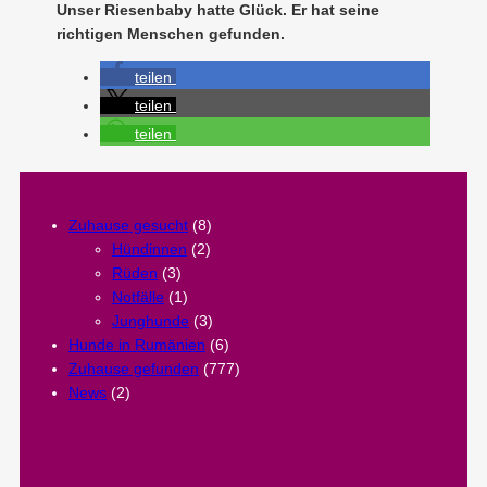
Unser Riesenbaby hatte Glück. Er hat seine
richtigen Menschen gefunden.
teilen
teilen
teilen
Zuhause gesucht
(8)
Hündinnen
(2)
Rüden
(3)
Notfälle
(1)
Junghunde
(3)
Hunde in Rumänien
(6)
Zuhause gefunden
(777)
News
(2)