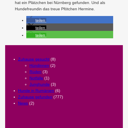
hat ein Plätzchen bei Nürnberg gefunden. Und als
Hundefreundin das treue Pfötchen Hermine.
teilen
teilen
teilen
Zuhause gesucht
(8)
Hündinnen
(2)
Rüden
(3)
Notfälle
(1)
Junghunde
(3)
Hunde in Rumänien
(6)
Zuhause gefunden
(777)
News
(2)